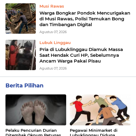
Musi Rawas
Warga Bongkar Pondok Mencurigakan
di Musi Rawas, Polisi Temukan Bong
dan Timbangan Digital
Agustus 07, 2026
Lubuk Linggau
Pria di Lubuklinggau Diamuk Massa
Saat Hendak Curi HP, Sebelumnya
Ancam Warga Pakai Pisau
Agustus 07, 2026
Berita Pilihan
Pelaku Pencurian Durian
Pegawai Minimarket di
Ditembak Oknum Petugas
Lubuklinggau Diduga