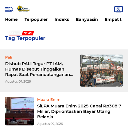
Home
Terpopuler
Indeks
Banyuasin
Empat La
LATEST
NEWS
Tag Terpopuler
Pali
Dishub PALI Tegur PT IAM,
Humas Disebut Tinggalkan
Rapat Saat Penandatanganan
Kesepakatan
Agustus 07, 2026
Muara Enim
SiLPA Muara Enim 2025 Capai Rp308,7
Miliar, Diprioritaskan Bayar Utang
Belanja
Agustus 07, 2026