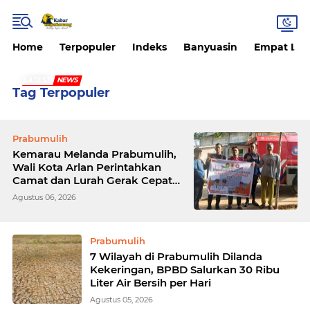
Home
Terpopuler
Indeks
Banyuasin
Empat La
LATEST
NEWS
Tag Terpopuler
Prabumulih
Kemarau Melanda Prabumulih,
Wali Kota Arlan Perintahkan
Camat dan Lurah Gerak Cepat
Salurkan Air Bersih
Agustus 06, 2026
Prabumulih
7 Wilayah di Prabumulih Dilanda
Kekeringan, BPBD Salurkan 30 Ribu
Liter Air Bersih per Hari
Agustus 05, 2026