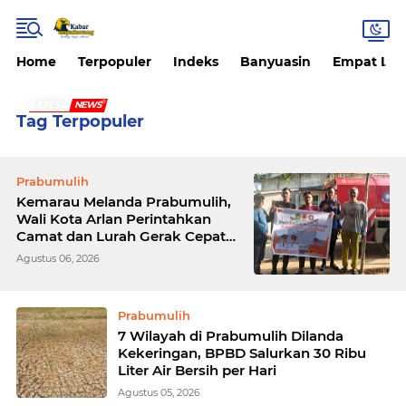
Home
Terpopuler
Indeks
Banyuasin
Empat La
LATEST
NEWS
Tag Terpopuler
Prabumulih
Kemarau Melanda Prabumulih,
Wali Kota Arlan Perintahkan
Camat dan Lurah Gerak Cepat
Salurkan Air Bersih
Agustus 06, 2026
Prabumulih
7 Wilayah di Prabumulih Dilanda
Kekeringan, BPBD Salurkan 30 Ribu
Liter Air Bersih per Hari
Agustus 05, 2026